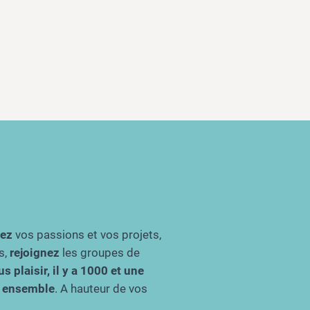
gez
vos passions et vos projets,
s,
rejoignez
les groupes de
s plaisir, il y a 1000 et une
re ensemble
. A hauteur de vos