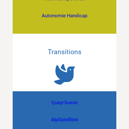
Autonomie Handicap
Transitions
Queyr’Avenir
AlpSatellites