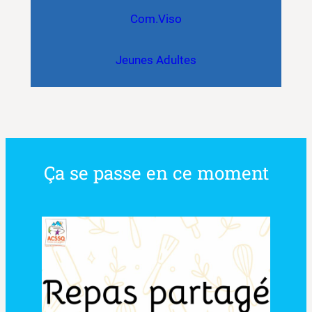
Com.Viso
Jeunes Adultes
Ça se passe en ce moment