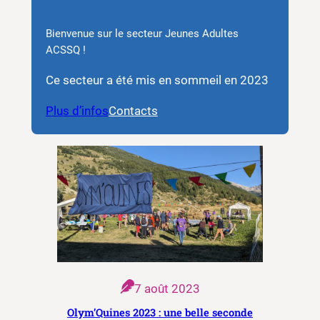
Bienvenue sur le secteur Jeunes Adultes
ACSSQ !
Ce secteur a été mis en sommeil en 2023
Plus d’infos
Contacts
7 août 2023
Olym’Quines 2023 : une belle seconde