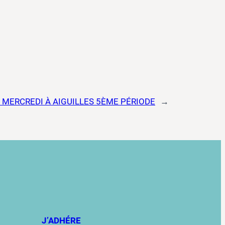
 MERCREDI À AIGUILLES 5ÈME PÉRIODE
→
J’ADHÉRE