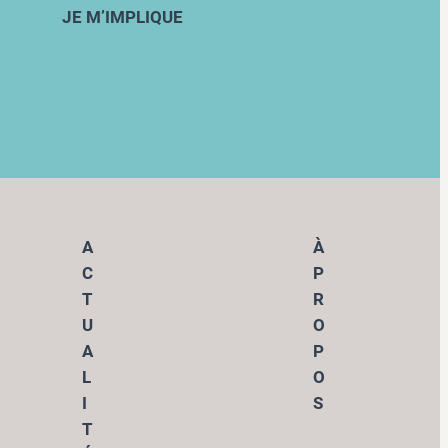
JE M’IMPLIQUE
A
À
C
P
T
R
U
O
A
P
L
O
I
S
T