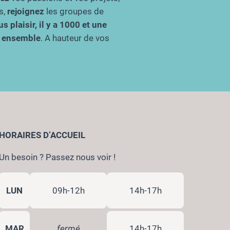
s,
rejoignez
les groupes de
s plaisir, il y a 1000 et une
re ensemble
. A hauteur de vos
HORAIRES D’ACCUEIL
Un besoin ? Passez nous voir !
LUN
09h-12h
14h-17h
MAR
fermé
14h-17h