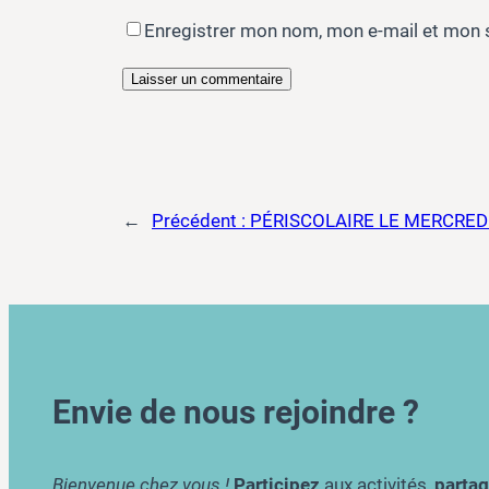
Enregistrer mon nom, mon e-mail et mon 
←
Précédent :
PÉRISCOLAIRE LE MERCREDI
Envie de nous rejoindre ?
Bienvenue chez vous !
Participez
aux activités,
parta