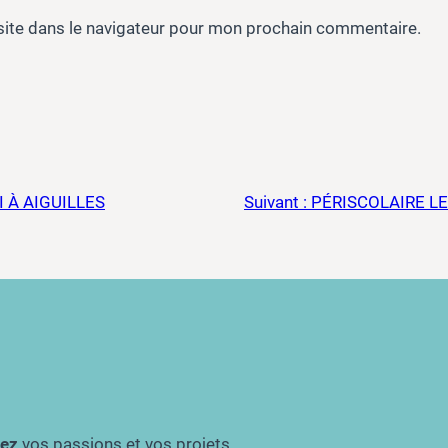
site dans le navigateur pour mon prochain commentaire.
 À AIGUILLES
Suivant :
PÉRISCOLAIRE LE
gez
vos passions et vos projets,