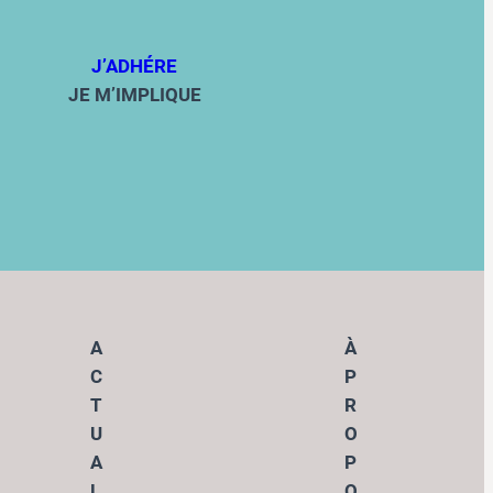
J’ADHÉRE
JE M’IMPLIQUE
A
À
C
P
T
R
U
O
A
P
L
O