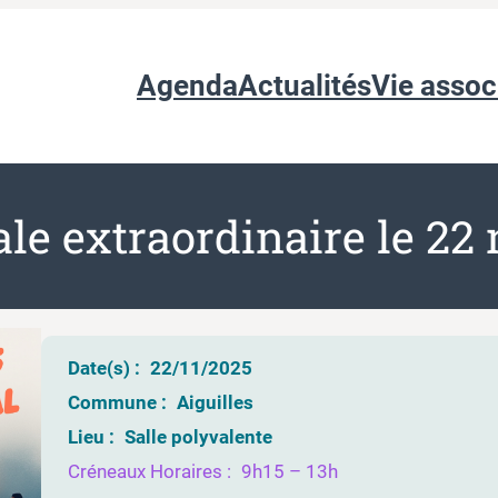
Agenda
Actualités
Vie assoc
le extraordinaire le 22
Date(s) :
22/11/2025
Commune :
Aiguilles
Lieu :
Salle polyvalente
Créneaux Horaires :
9h15 – 13h