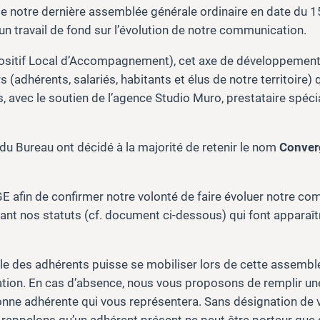
e notre dernière assemblée générale ordinaire en date du 
n travail de fond sur l’évolution de notre communication.
positif Local d’Accompagnement), cet axe de développemen
 (adhérents, salariés, habitants et élus de notre territoire) q
, avec le soutien de l’agence Studio Muro, prestataire spéci
du Bureau ont décidé à la majorité de retenir le nom
Conver
 afin de confirmer notre volonté de faire évoluer notre co
iant nos statuts (cf. document ci-dessous) qui font appara
e des adhérents puisse se mobiliser lors de cette assemblé
iation. En cas d’absence, nous vous proposons de remplir u
onne adhérente qui vous représentera. Sans désignation de vo
s rappelons qu’un adhérent présent ne peut être porteur que 