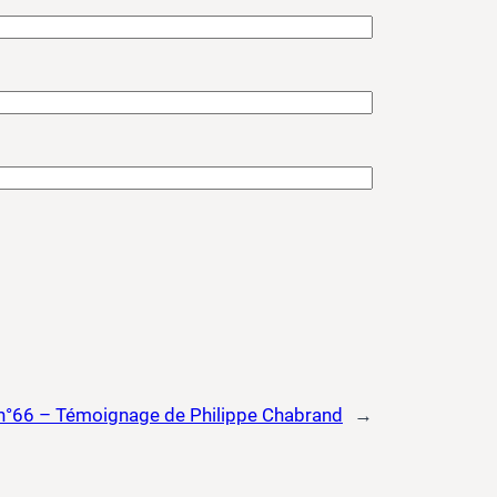
 n°66 – Témoignage de Philippe Chabrand
→