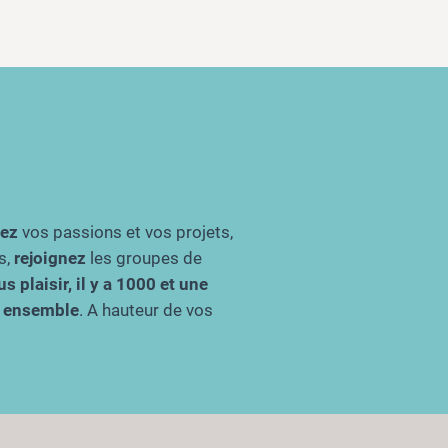
gez
vos passions et vos projets,
s,
rejoignez
les groupes de
s plaisir, il y a 1000 et une
re ensemble
. A hauteur de vos