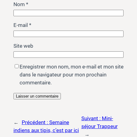
Nom
*
E-mail
*
Site web
Enregistrer mon nom, mon e-mail et mon site
dans le navigateur pour mon prochain
commentaire.
Suivant :
Mini-
←
Précédent :
Semaine
séjour Trappeur
indiens aux tipis, c’est par ici
→