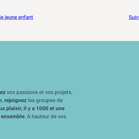
le jeune enfant
Suiv
gez
vos passions et vos projets,
s,
rejoignez
les groupes de
s plaisir, il y a 1000 et une
re ensemble
. A hauteur de vos