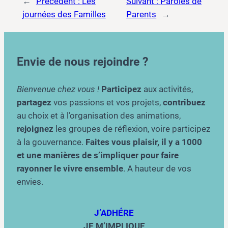
←
Précédent :
Les
Suivant :
Paroles de
journées des Familles
Parents
→
Envie de nous rejoindre ?
Bienvenue chez vous !
Participez
aux activités,
partagez
vos passions et vos projets,
contribuez
au choix et à l’organisation des animations,
rejoignez
les groupes de réflexion, voire participez
à la gouvernance.
Faites vous plaisir, il y a 1000
et une manières de s’impliquer pour faire
rayonner le vivre ensemble
. A hauteur de vos
envies.
J’ADHÉRE
JE M’IMPLIQUE