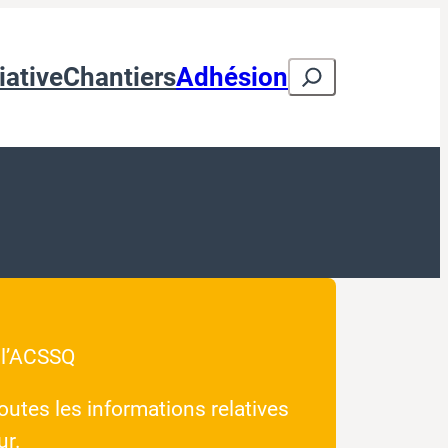
Search
iative
Chantiers
Adhésion
 l’ACSSQ
outes les informations relatives
ur.