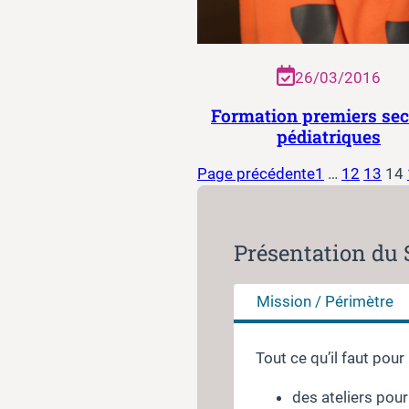
26/03/2016
Formation premiers se
pédiatriques
Page précédente
1
…
12
13
14
Présentation du 
Mission / Périmètre
Tout ce qu’il faut pou
des ateliers pour