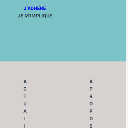
J’ADHÉRE
JE M’IMPLIQUE
A
À
C
P
T
R
U
O
A
P
L
O
I
S