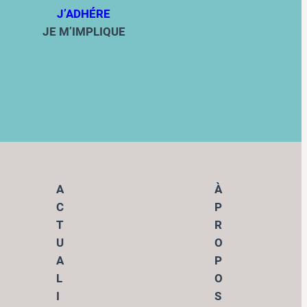
J’ADHÉRE
JE M’IMPLIQUE
A
À
C
P
T
R
U
O
A
P
L
O
I
S