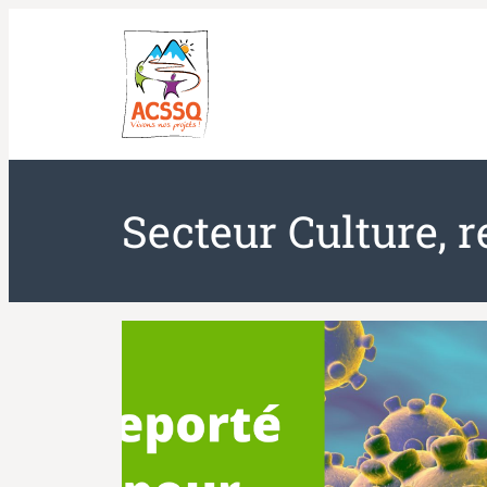
Aller
au
contenu
Secteur Culture, r