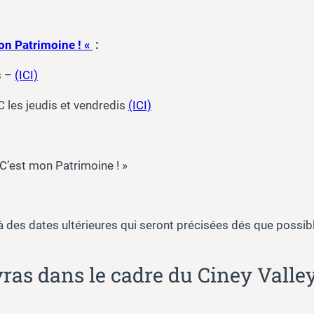
mon Patrimoine ! «
:
s –
(ICI)
 les jeudis et vendredis
(ICI)
 C’est mon Patrimoine ! »
 des dates ultérieures qui seront précisées dés que possibl
eyras dans le cadre du Ciney Vall