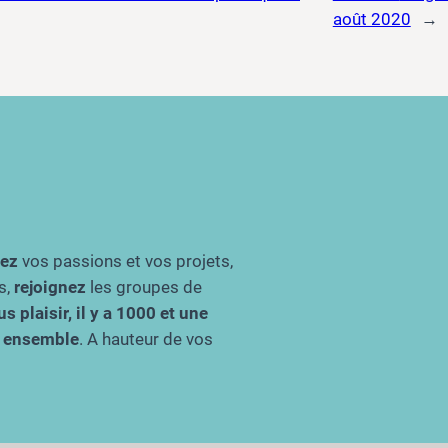
août 2020
→
gez
vos passions et vos projets,
s,
rejoignez
les groupes de
s plaisir, il y a 1000 et une
re ensemble
. A hauteur de vos