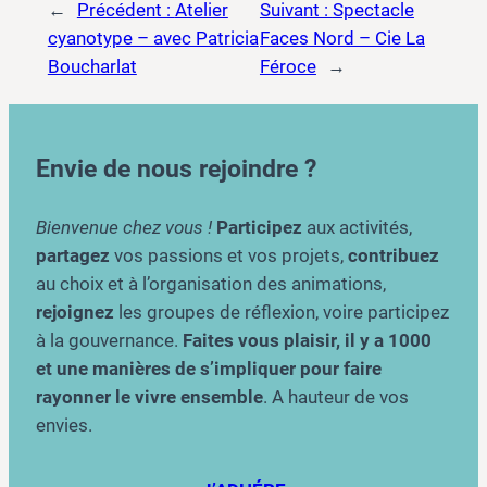
←
Précédent :
Atelier
Suivant :
Spectacle
cyanotype – avec Patricia
Faces Nord – Cie La
Boucharlat
Féroce
→
Envie de nous rejoindre ?
Bienvenue chez vous !
Participez
aux activités,
partagez
vos passions et vos projets,
contribuez
au choix et à l’organisation des animations,
rejoignez
les groupes de réflexion, voire participez
à la gouvernance.
Faites vous plaisir, il y a 1000
et une manières de s’impliquer pour faire
rayonner le vivre ensemble
. A hauteur de vos
envies.