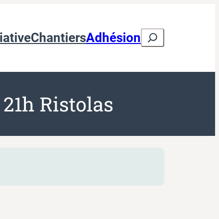
Search
iative
Chantiers
Adhésion
 21h Ristolas