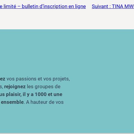
 limité – bulletin d’inscription en ligne
Suivant :
TINA MWEN
gez
vos passions et vos projets,
s,
rejoignez
les groupes de
s plaisir, il y a 1000 et une
re ensemble
. A hauteur de vos