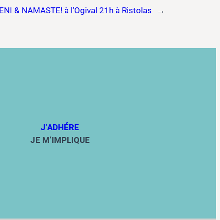
I & NAMASTE! à l’Ogival 21h à Ristolas
→
J’ADHÉRE
JE M’IMPLIQUE