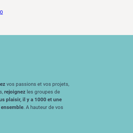
20
gez
vos passions et vos projets,
s,
rejoignez
les groupes de
s plaisir, il y a 1000 et une
re ensemble
. A hauteur de vos