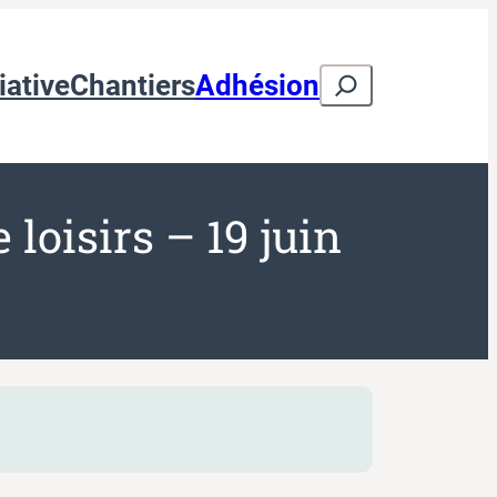
Search
iative
Chantiers
Adhésion
 loisirs – 19 juin