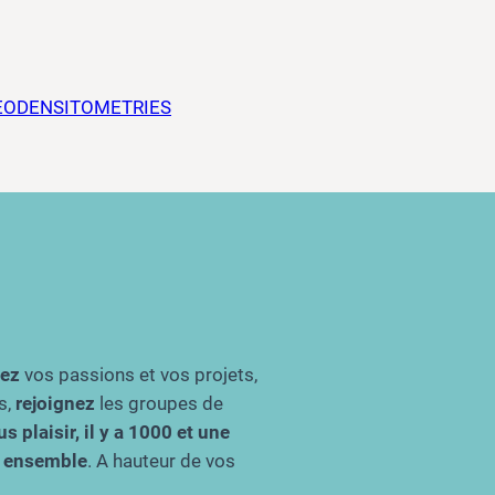
EODENSITOMETRIES
gez
vos passions et vos projets,
s,
rejoignez
les groupes de
s plaisir, il y a 1000 et une
re ensemble
. A hauteur de vos