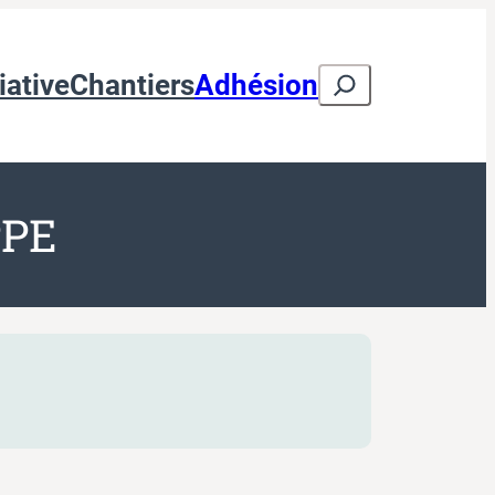
Search
iative
Chantiers
Adhésion
PPE