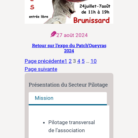
27 août 2024
Retour sur l’expo du Patch’Queyras
2024
Page précédente
1
2
3
4
5
…
10
Page suivante
Présentation du Secteur Pilotage
Mission
Pilotage transversal
de l’association