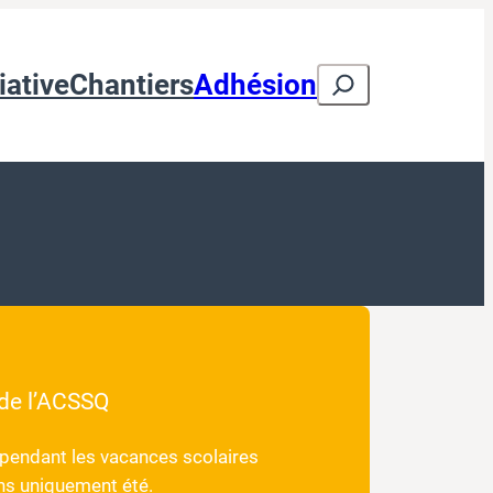
Search
iative
Chantiers
Adhésion
 de l’ACSSQ
t pendant les vacances scolaires
ans uniquement été.