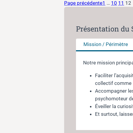
Page précédente
1
…
10
11
12
Présentation du 
Mission / Périmètre
Notre mission principa
Faciliter l’acqui
collectif comme 
Accompagner les 
psychomoteur de
Éveiller la curio
Et surtout, laiss