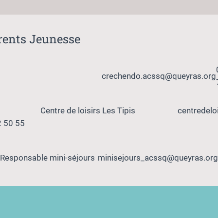
érents Jeunesse
crechendo.acssq@queyras.org
Centre de loisirs Les Tipis
centredelo
2 50 55
Responsable mini-séjours
minisejours_acssq@queyras.org