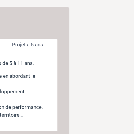
Projet à 5 ans
s de 5 à 11 ans.
e en abordant le
veloppement
 non de performance.
territoire…