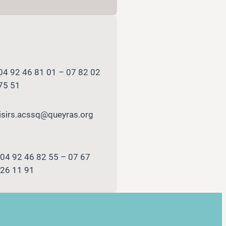
04 92 46 81 01 – 07 82 02
75 51
isirs.acssq@queyras.org
04 92 46 82 55 – 07 67
26 11 91