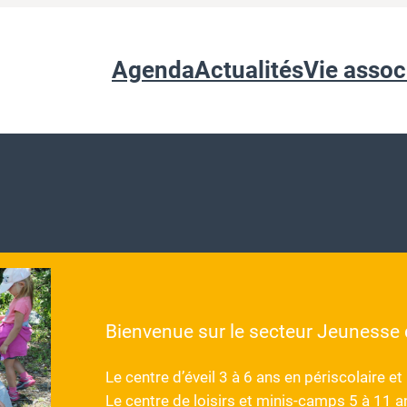
Agenda
Actualités
Vie assoc
Bienvenue sur le secteur Jeunesse
Le centre d’éveil 3 à 6 ans en périscolaire e
Le centre de loisirs et minis-camps 5 à 11 