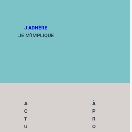
J’ADHÉRE
JE M’IMPLIQUE
A
À
C
P
T
R
U
O