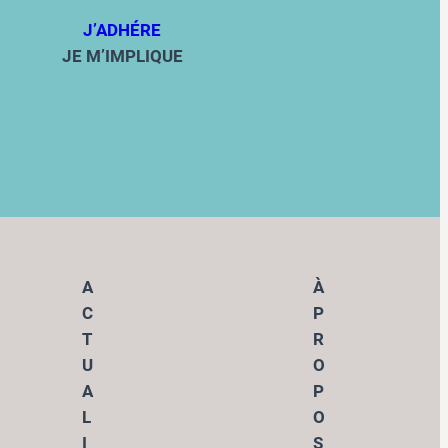
J’ADHÉRE
JE M’IMPLIQUE
A
À
C
P
T
R
U
O
A
P
L
O
I
S