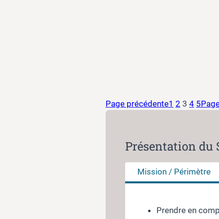
Page précédente
1
2
3
4
5
Page
Présentation du
Mission / Périmètre
Prendre en compte