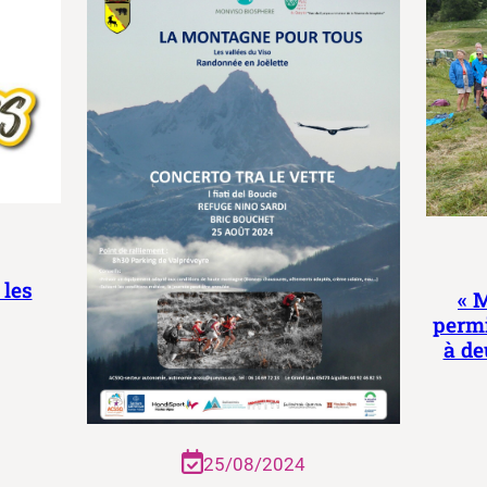
 les
« 
permi
à de
25/08/2024