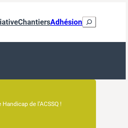
Search
iative
Chantiers
Adhésion
e Handicap de l’ACSSQ !