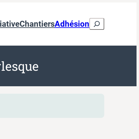
Search
iative
Chantiers
Adhésion
rlesque