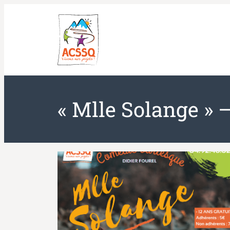
Aller
au
contenu
« Mlle Solange » 