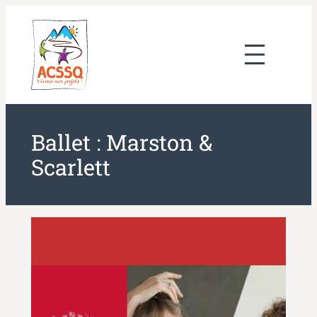
Aller
au
contenu
Ballet : Marston &
Scarlett