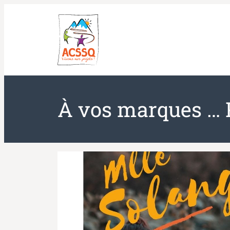
Aller
au
contenu
À vos marques … 